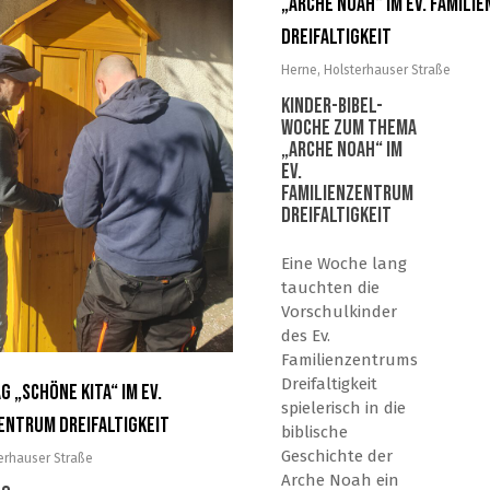
„Arche Noah“ im Ev. Famili
Dreifaltigkeit
Herne
,
Holsterhauser Straße
Kinder-Bibel-
Woche zum Thema
„Arche Noah“ im
Ev.
Familienzentrum
Dreifaltigkeit
Eine Woche lang
tauchten die
Vorschulkinder
des Ev.
Familienzentrums
Dreifaltigkeit
 „Schöne Kita“ im Ev.
spielerisch in die
entrum Dreifaltigkeit
biblische
Geschichte der
erhauser Straße
Arche Noah ein