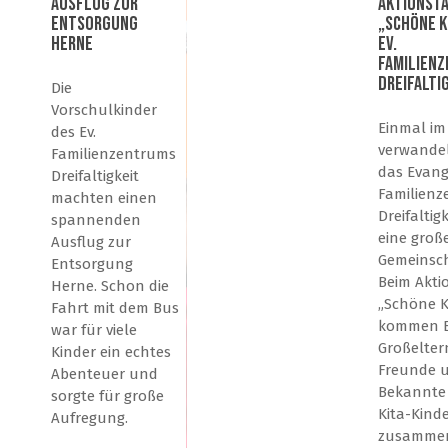
Ausflug zur
Aktionst
Entsorgung
„Schöne K
Herne
Ev.
Familien
Dreifalti
Die
Vorschulkinder
Einmal im
des Ev.
verwandel
Familienzentrums
das Evang
Dreifaltigkeit
Familien
machten einen
Dreifaltigk
spannenden
eine groß
Ausflug zur
Gemeinsch
Entsorgung
Beim Akti
Herne. Schon die
„Schöne K
Fahrt mit dem Bus
kommen E
war für viele
Großelter
Kinder ein echtes
Freunde 
Abenteuer und
Bekannte
sorgte für große
Kita-Kind
Aufregung.
zusamme