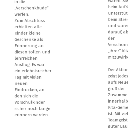
waren. Si
in die
beim Auf
„Verschenkbude“
unterstüt
werfen.
beim Stre
Zum Abschluss
und waren
erhielten alle
darauf, ak
Kinder kleine
der
Geschenke als
Verschön
Erinnerung an
„ihrer“ Kit
diesen tollen und
mitzuwirk
lehrreichen
Ausflug. Es war
Der Aktio
ein erlebnisreicher
zeigt jede
Tag mit vielen
aufs Neue
neuen
groß der
Eindrücken, an
Zusamme
den sich die
innerhalb
Vorschulkinder
Kita-Geme
sicher noch lange
ist. Mit vie
erinnern werden.
Teamgeis
guter La