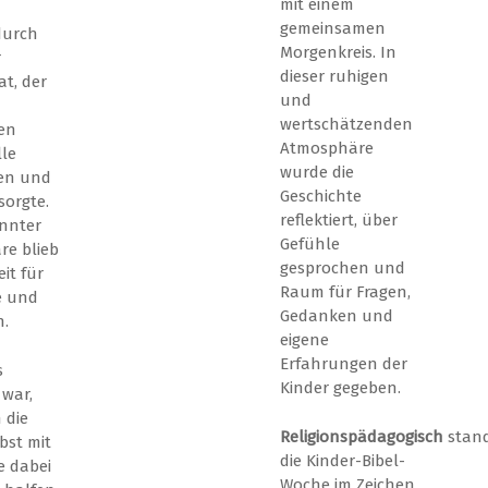
mit einem
gemeinsamen
durch
Morgenkreis. In
r
dieser ruhigen
at, der
und
wertschätzenden
en
Atmosphäre
lle
wurde die
en und
Geschichte
sorgte.
reflektiert, über
nnter
Gefühle
e blieb
gesprochen und
it für
Raum für Fragen,
e und
Gedanken und
.
eigene
Erfahrungen der
s
Kinder gegeben.
 war,
 die
Religionspädagogisch
stan
bst mit
die Kinder-Bibel-
e dabei
Woche im Zeichen