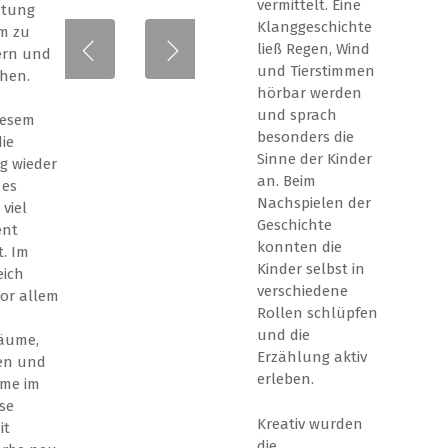
vermittelt. Eine
htung
Klanggeschichte
m zu
ließ Regen, Wind
ern und
und Tierstimmen
chen.
hörbar werden
und sprach
iesem
besonders die
ie
Sinne der Kinder
ng wieder
an. Beim
 es
Nachspielen der
viel
Geschichte
ent
konnten die
. Im
Kinder selbst in
eich
verschiedene
or allem
Rollen schlüpfen
und die
äume,
Erzählung aktiv
en und
erleben.
me im
se
Kreativ wurden
it
die