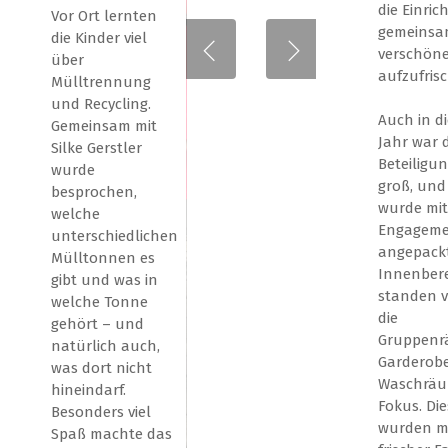
die Einric
Vor Ort lernten
gemeinsa
die Kinder viel
verschön
über
aufzufris
Mülltrennung
und Recycling.
Auch in d
Gemeinsam mit
Jahr war d
Silke Gerstler
Beteiligu
wurde
groß, und
besprochen,
wurde mit 
welche
Engagem
unterschiedlichen
angepackt
Mülltonnen es
Innenber
gibt und was in
standen v
welche Tonne
die
gehört – und
Gruppenr
natürlich auch,
Garderob
was dort nicht
Waschräu
hineindarf.
Fokus. Die
Besonders viel
wurden m
Spaß machte das