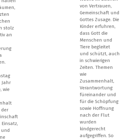
e halfen
von Vertrauen,
räumen,
Gemeinschaft und
zten
Gottes Zusage. Die
ichen
Kinder erfuhren,
 stolz
dass Gott die
tiv an
Menschen und
Tiere begleitet
erung
und schützt, auch
a
in schwierigen
en.
Zeiten. Themen
wie
nstag
Zusammenhalt,
s Jahr
Verantwortung
, wie
füreinander und
für die Schöpfung
nhalt
sowie Hoffnung
 der
nach der Flut
inschaft
wurden
l Einsatz,
kindgerecht
t und
aufgegriffen. So
une