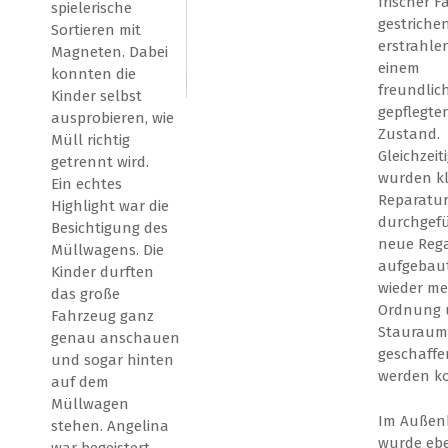
frischer 
spielerische
gestriche
Sortieren mit
erstrahle
Magneten. Dabei
einem
konnten die
freundlic
Kinder selbst
gepflegte
ausprobieren, wie
Zustand.
Müll richtig
Gleichzeit
getrennt wird.
wurden kl
Ein echtes
Reparatu
Highlight war die
durchgef
Besichtigung des
neue Reg
Müllwagens. Die
aufgebaut
Kinder durften
wieder m
das große
Ordnung 
Fahrzeug ganz
Stauraum
genau anschauen
geschaffe
und sogar hinten
werden k
auf dem
Müllwagen
Im Außen
stehen. Angelina
wurde ebe
war begeistert