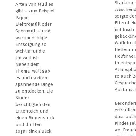
Stärkung
Arten von Müll es
zwischen
gibt – zum Beispiel
sorgte de
Pappe,
Elternbeir
Elektromüll oder
mit frisch
Sperrmüll – und
gebacken
warum richtige
Waffeln a
Entsorgung so
Helferinn
wichtig für die
Helfer ver
Umwelt ist.
In entspa
Neben dem
Atmosphär
Thema Müll gab
so auch Ze
es noch weitere
Gespräch
spannende Dinge
Austausch
zu entdecken. Die
Kinder
Besonder
besichtigten den
erfreulich
Ententeich und
dass auch
einen Bienenstock
Kinder sel
und durften
viel Freud
sogar einen Blick