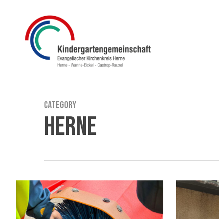
Skip
to
main
content
Category
Herne