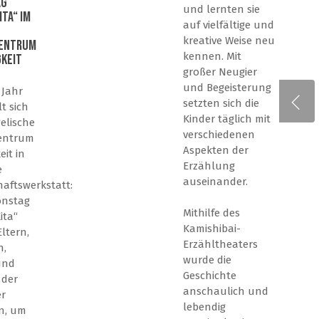
ag
und lernten sie
ita“ im
auf vielfältige und
kreative Weise neu
zentrum
kennen. Mit
gkeit
großer Neugier
und Begeisterung
 Jahr
setzten sich die
t sich
Kinder täglich mit
elische
verschiedenen
zentrum
Aspekten der
eit in
Erzählung
e
auseinander.
aftswerkstatt:
onstag
Mithilfe des
ita“
Kamishibai-
ltern,
Erzähltheaters
n,
wurde die
und
Geschichte
 der
anschaulich und
er
lebendig
n, um