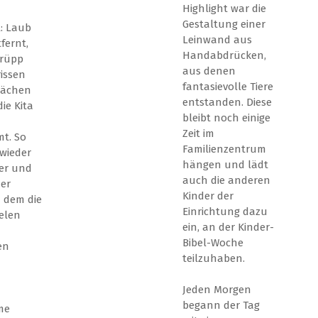
Highlight war die
Gestaltung einer
t: Laub
Leinwand aus
fernt,
Handabdrücken,
trüpp
aus denen
issen
fantasievolle Tiere
lächen
entstanden. Diese
ie Kita
bleibt noch einige
Zeit im
t. So
Familienzentrum
wieder
hängen und lädt
er und
auch die anderen
er
Kinder der
n dem die
Einrichtung dazu
ielen
ein, an der Kinder-
Bibel-Woche
en
teilzuhaben.
Jeden Morgen
begann der Tag
me