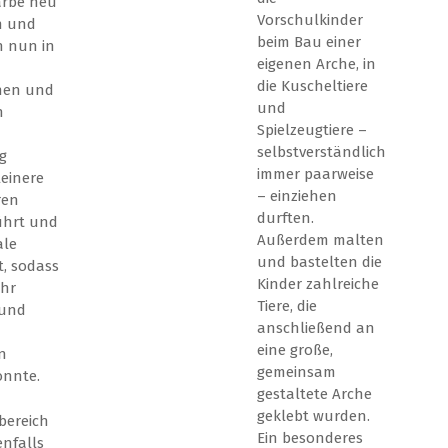
Farbe neu
Vorschulkinder
n und
beim Bau einer
n nun in
eigenen Arche, in
die Kuscheltiere
hen und
und
n
Spielzeugtiere –
selbstverständlich
ig
immer paarweise
einere
– einziehen
ren
durften.
ührt und
Außerdem malten
ale
und bastelten die
, sodass
Kinder zahlreiche
ehr
Tiere, die
und
anschließend an
eine große,
n
gemeinsam
onnte.
gestaltete Arche
geklebt wurden.
bereich
Ein besonderes
nfalls