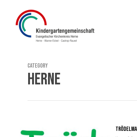
Skip
to
main
content
Category
Herne
Trödelma