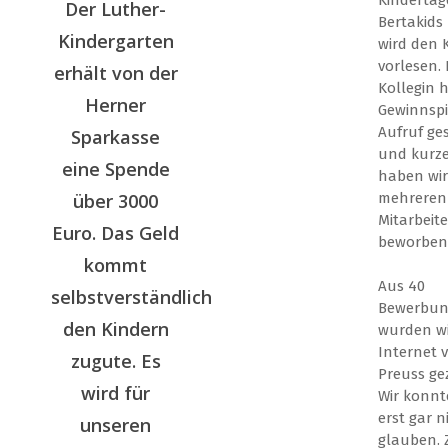
Der Luther-
Bertakids
Kindergarten
wird den 
vorlesen. 
erhält von der
Kollegin 
Herner
Gewinnspi
Aufruf ge
Sparkasse
und kurz
eine Spende
haben wir
mehreren
über 3000
Mitarbeit
Euro. Das Geld
beworben.
kommt
Aus 40
selbstverständlich
Bewerbu
den Kindern
wurden wir
Internet 
zugute. Es
Preuss ge
wird für
Wir konnt
erst gar n
unseren
glauben.