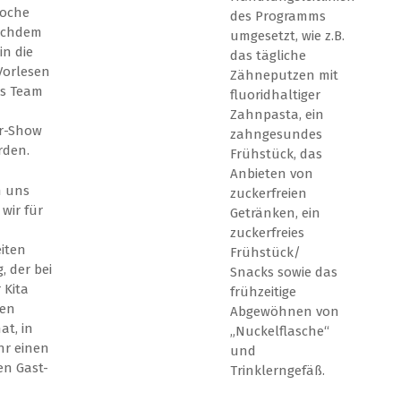
Woche
des Programms
achdem
umgesetzt, wie z.B.
in die
das tägliche
Vorlesen
Zähneputzen mit
ls Team
fluoridhaltiger
Zahnpasta, ein
er-Show
zahngesundes
rden.
Frühstück, das
Anbieten von
n uns
zuckerfreien
 wir für
Getränken, ein
zuckerfreies
iten
Frühstück/
, der bei
Snacks sowie das
 Kita
frühzeitige
ten
Abgewöhnen von
at, in
„Nuckelflasche“
hr einen
und
n Gast-
Trinklerngefäß.