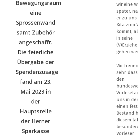
Bewegungsraum
wir eine 
später, n
eine
er zu uns 
Sprossenwand
Kita zum 
samt Zubehör
kommt, a
in seine
angeschafft.
(V)Erzieh
Die feierliche
gehen we
Übergabe der
Wir freue
Spendenzusage
sehr, dass
den
fand am 23.
bundeswe
Mai 2023 in
Vorlesetag
uns in der
der
einen fes
Hauptstelle
Bestand h
diesem Ja
der Herner
besondere
Sparkasse
Vorleser