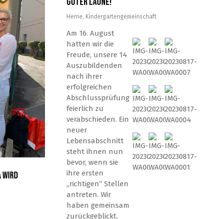
guter Laune!
Herne
,
Kindergartengemeinschaft
Am 16. August
hatten wir die
Freude, unsere 14
Auszubildenden
nach ihrer
erfolgreichen
Abschlussprüfung
feierlich zu
verabschieden. Ein
neuer
Lebensabschnitt
steht ihnen nun
bevor, wenn sie
ihre ersten
a wird
„richtigen“ Stellen
antreten. Wir
haben gemeinsam
zurückgeblickt,