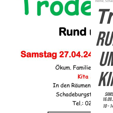
Herne
,
Scha
T
Ru
u
Ki
Sams
16.09
10 – 1