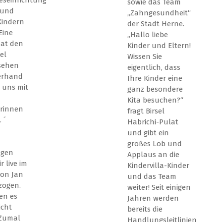
sowie das Team
 und
„Zahngesundheit“
Kindern
der Stadt Herne.
Eine
„Hallo liebe
hat den
Kinder und Eltern!
el
Wissen Sie
sehen
eigentlich, dass
erhand
Ihre Kinder eine
 uns mit
ganz besondere
Kita besuchen?“
erinnen
fragt Birsel
 ´
Habrichi-Pulat
und gibt ein
großes Lob und
ngen
Applaus an die
 live im
Kindervilla-Kinder
von Jan
und das Team
zogen.
weiter! Seit einigen
en es
Jahren werden
icht
bereits die
 Zumal
Handlungsleitlinien