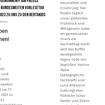
 gewonnen!!! Jan Preuss
Gesundheit und
 bundesweiten Vorlesetag
Ernährung, hier
finden täglich
2023 zu uns zu den Bertakids
unser gleitendes
Herne
Frühstück und
Mittagessen sowie
ben
ein gemeinsamer
nen!
Snack am
Nachmittag statt)
wird das Buffet
bereitgestellt.
s
Gegen 14:00 Uhr
,
begrüßen Yvonne
ler,
Ripka
r und
(pädagogische
kommt
Fachkraft) und
sweiten
Lena Brikmann
g am 17.
(Leitung) eine
2023 zu
fröhliche Schar
Ev.
Kinder und Eltern
eseinrichtung