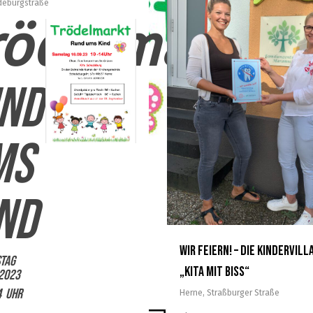
deburgstraße
rödelmarkt
nd
ms
nd
Wir feiern! – Die Kindervill
tag
„Kita mit Biss“
.2023
4 Uhr
Herne
,
Straßburger Straße