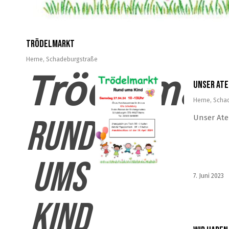
Trödelmarkt
Herne
,
Schadeburgstraße
Trödelmar
Unser Ate
Herne
,
Scha
Rund
Unser Atel
ums
7. Juni 2023
Kind