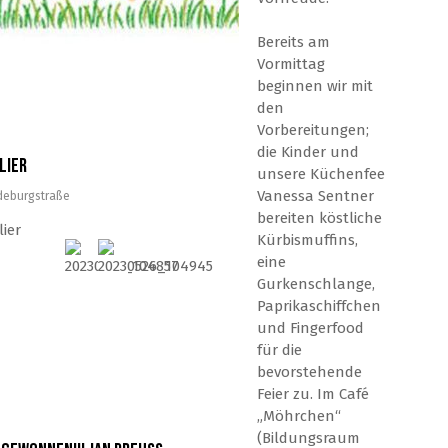
Bereits am
Vormittag
beginnen wir mit
den
Vorbereitungen;
kt
die Kinder und
lier
unsere Küchenfee
Vanessa Sentner
deburgstraße
bereiten köstliche
ier
Kürbismuffins,
eine
Gurkenschlange,
Paprikaschiffchen
und Fingerfood
für die
bevorstehende
Feier zu. Im Café
„Möhrchen“
(Bildungsraum